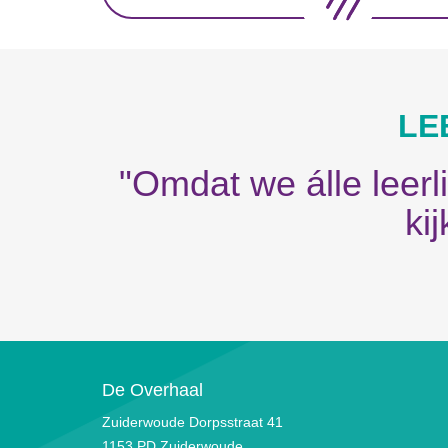
LE
"Omdat we álle leer
ki
De Overhaal
Zuiderwoude Dorpsstraat 41
1153 PD Zuiderwoude