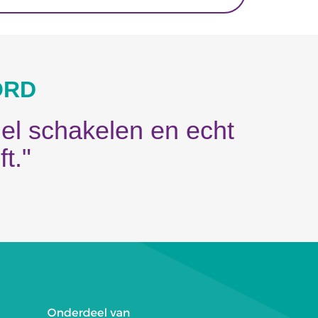
ORD
el schakelen en echt
t."